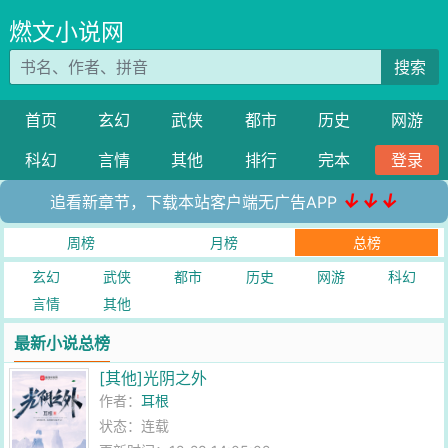
燃文小说网
搜索
首页
玄幻
武侠
都市
历史
网游
科幻
言情
其他
排行
完本
登录
↓↓↓
追看新章节，下载本站客户端无广告APP
周榜
月榜
总榜
玄幻
武侠
都市
历史
网游
科幻
言情
其他
最新小说总榜
[其他]光阴之外
作者：
耳根
状态：连载