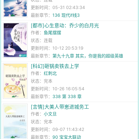
更新时间：05-31 02:43:34
最新章节：
136 现代if线3
[都市]心生意动：乔少的白月光
作者：
鱼尾摆摆
状态：连载
更新时间：10-12 20:53:19
最新章节：
第九十九章 其实，你是我的超级英雄
[科幻]砸锅卖铁去上学
作者：
红刺北
状态：完本
更新时间：10-26 16:05:54
最新章节：
338 第 338 章
[言情]大美人带崽进城务工
作者：
小文旦
状态：完本
更新时间：09-07 11:43:42
最新章节：
90 宝宝大联动