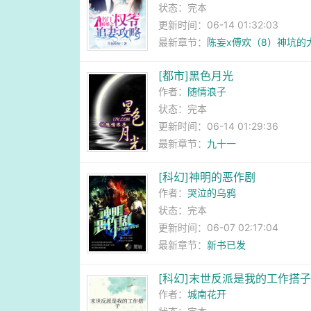
状态：完本
更新时间：06-14 01:32:03
最新章节：
陈妄x傅欢（8）神坑的
[都市]黑色月光
作者：
随情浪子
状态：完本
更新时间：06-14 01:29:36
最新章节：
九十一
[科幻]神明的恶作剧
作者：
哭泣的乌鸦
状态：完本
更新时间：06-07 02:17:04
最新章节：
新书已发
[科幻]末世反派是我的工作搭
作者：
城南花开