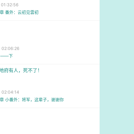
1:32:56
2章 番外：云初见雲初
02:06:26
局——下
，地府有人，死不了！
2:04:14
2章 小番外：将军，这辈子，谢谢你