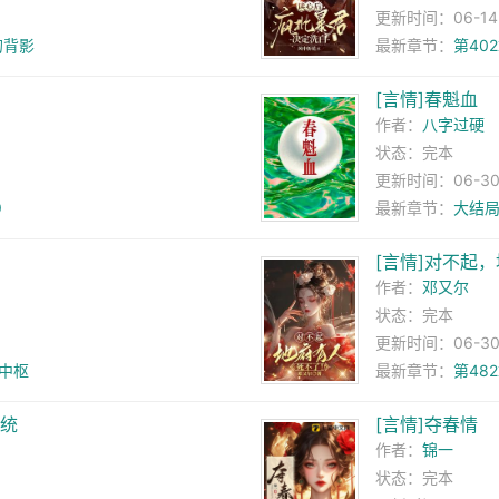
更新时间：06-14 0
的背影
最新章节：
第40
[言情]春魁血
作者：
八字过硬
状态：完本
更新时间：06-30 
9
最新章节：
大结
赢
[言情]对不起
作者：
邓又尔
状态：完本
更新时间：06-30 0
I中枢
最新章节：
第48
系统
[言情]夺春情
作者：
锦一
状态：完本