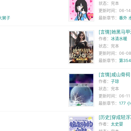
状态：完本
更新时间：06-14 0
大舅子
最新章节：
番外 
[言情]她黑马
作者：
冰清水暖
状态：完本
更新时间：06-08 0
最新章节：
第35
[言情]咸山骨祠
作者：
子琼
状态：完本
更新时间：06-11 0
最新章节：
177
子
[历史]穿成轻
作者：
太史婴