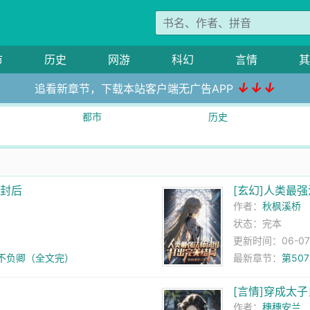
市
历史
网游
科幻
言情
其
↓↓↓
追看新章节，下载本站客户端无广告APP
都市
历史
赢封后
[玄幻]人类最
作者：
秋枫溪桥
状态：完本
更新时间：06-07 0
华不负卿（全文完）
最新章节：
第50
[言情]穿成太
作者：
穗穗安兰