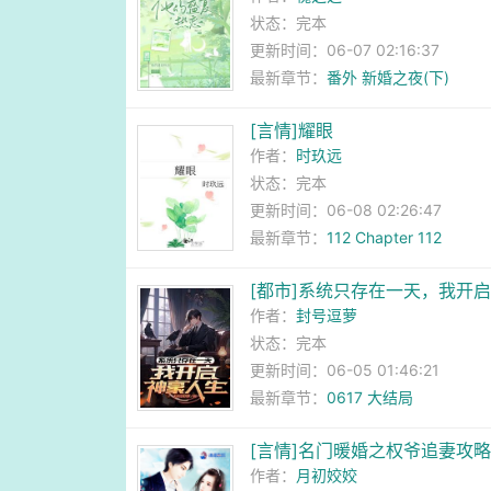
状态：完本
更新时间：06-07 02:16:37
最新章节：
番外 新婚之夜(下)
[言情]耀眼
作者：
时玖远
状态：完本
更新时间：06-08 02:26:47
最新章节：
112 Chapter 112
[都市]系统只存在一天，我开
作者：
封号逗萝
状态：完本
更新时间：06-05 01:46:21
最新章节：
0617 大结局
[言情]名门暖婚之权爷追妻攻
作者：
月初姣姣