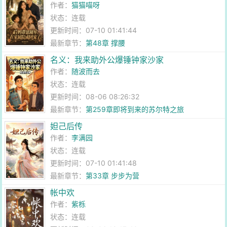
作者：
猫猫喵呀
状态：连载
更新时间：07-10 01:41:44
最新章节：
第48章 撑腰
名义：我来助外公爆锤钟家沙家
作者：
随波而去
状态：连载
更新时间：08-06 08:26:32
最新章节：
第259章即将到来的苏尔特之旅
妲己后传
作者：
李满园
状态：连载
更新时间：07-10 01:41:48
最新章节：
第33章 步步为营
帐中欢
作者：
紫栎
状态：连载