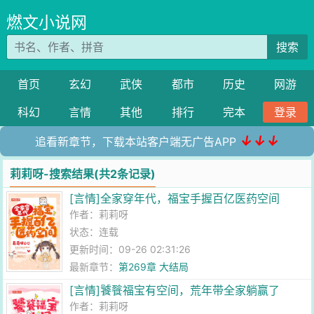
燃文小说网
搜索
首页
玄幻
武侠
都市
历史
网游
科幻
言情
其他
排行
完本
登录
↓↓↓
追看新章节，下载本站客户端无广告APP
莉莉呀-搜索结果(共2条记录)
[言情]全家穿年代，福宝手握百亿医药空间
作者：
莉莉呀
状态：连载
更新时间：09-26 02:31:26
最新章节：
第269章 大结局
[言情]饕餮福宝有空间，荒年带全家躺赢了
作者：
莉莉呀