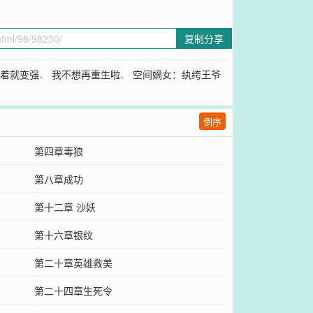
复制分享
活着就变强
、
我不想再重生啦
、
空间嫡女：纨绔王爷
倒序
第四章毒狼
第八章成功
第十二章 沙妖
第十六章银纹
第二十章英雄救美
第二十四章生死令