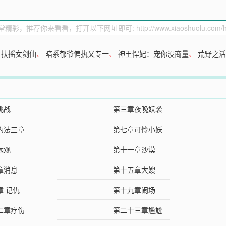
、
扶摇女剑仙
、
暗系郁爷偏执又专一
、
神王悍妃：宠你没商量
、
荒野之
挑战
第三章夜晚妖袭
约法三章
第七章可怜小妖
远观
第十一章沙漠
章消息
第十五章大嫂
章 记仇
第十九章闹场
二章疗伤
第二十三章尴尬