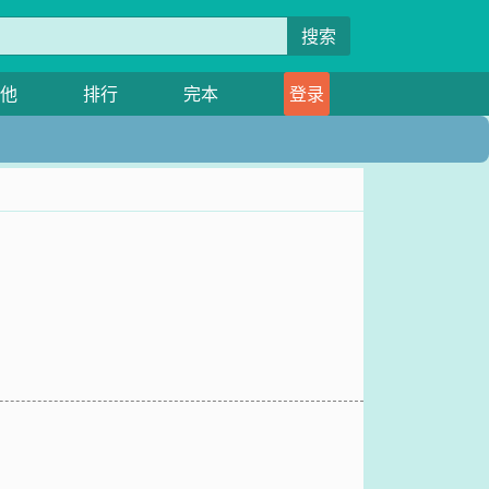
搜索
他
排行
完本
登录