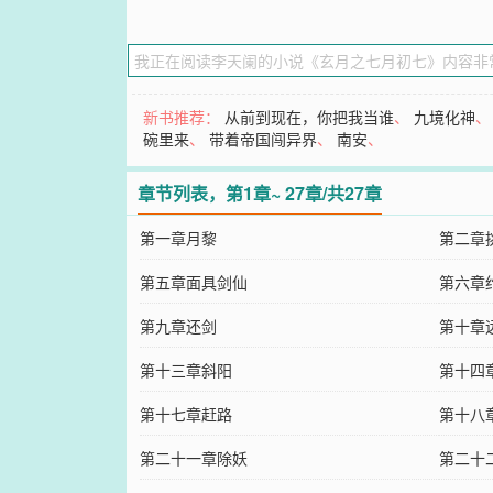
新书推荐：
从前到现在，你把我当谁
、
九境化神
碗里来
、
带着帝国闯异界
、
南安
、
章节列表，第1章~ 27章/共27章
第一章月黎
第二章
第五章面具剑仙
第六章
第九章还剑
第十章
第十三章斜阳
第十四
第十七章赶路
第十八
第二十一章除妖
第二十