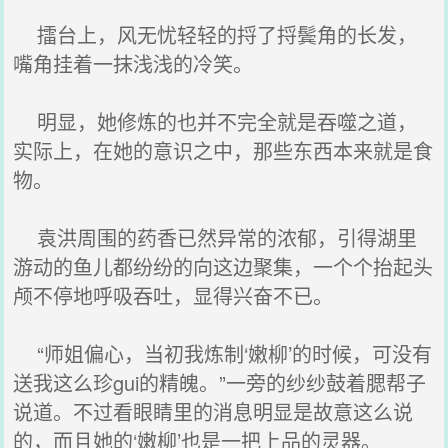
擂台上，风无忧轻轻的捋了捋鬓角的长发，
嘴角挂着一抹浅浅的冷笑。
明显，她修炼的也并不完全就是吞噬之道，
实际上，在她的意识之中，那些东西本来就是食
物。
袁洪周围的药香已然异常的浓郁，引得湖里
游动的鱼儿都纷纷的向这边聚集，一个个抬起头
颅不停地呼吸吞吐，显得兴奋不已。
“师姐偏心，当初我炼制‘嫩柳’的时候，可没有
送我这么珍gui的精魄。”一旁的纱纱鼓着腮帮子
说道。不过看眼睛里的消息明显是故意这么说
的，而且她的‘嫩柳’也是一把上品的灵器。