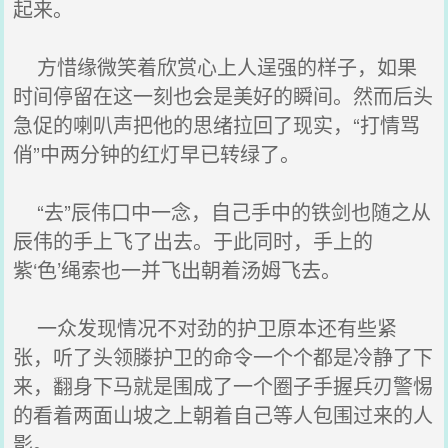
起来。
方惜缘微笑着欣赏心上人逞强的样子，如果
时间停留在这一刻也会是美好的瞬间。然而后头
急促的喇叭声把他的思绪拉回了现实，“打情骂
俏”中两分钟的红灯早已转绿了。
“去”辰伟口中一念，自己手中的铁剑也随之从
辰伟的手上飞了出去。于此同时，手上的
紫‘色’绳索也一并飞出朝着汤姆飞去。
一众发现情况不对劲的护卫原本还有些紧
张，听了头领滕护卫的命令一个个都是冷静了下
来，翻身下马就是围成了一个圈子手握兵刃警惕
的看着两面山坡之上朝着自己等人包围过来的人
影。