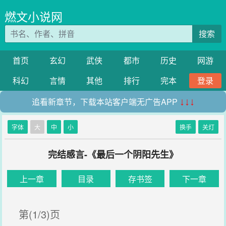
燃文小说网
搜索
首页
玄幻
武侠
都市
历史
网游
科幻
言情
其他
排行
完本
登录
追看新章节，下载本站客户端无广告APP
↓↓↓
字体
大
中
小
换手
关灯
完结感言-《最后一个阴阳先生》
上一章
目录
存书签
下一章
第(1/3)页