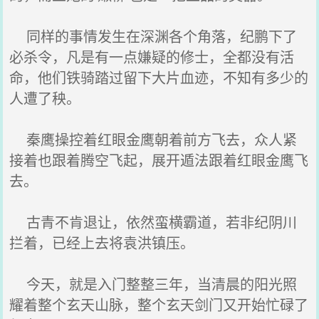
同样的事情发生在深渊各个角落，纪鹏下了
必杀令，凡是有一点嫌疑的修士，全都没有活
命，他们铁骑踏过留下大片血迹，不知有多少的
人遭了秧。
秦鹰操控着红眼金鹰朝着前方飞去，众人紧
接着也跟着腾空飞起，展开遁法跟着红眼金鹰飞
去。
古青不肯退让，依然蛮横霸道，若非纪阴川
拦着，已经上去将袁洪镇压。
今天，就是入门整整三年，当清晨的阳光照
耀着整个玄天山脉，整个玄天剑门又开始忙碌了