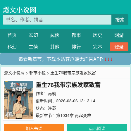
燃文小说网
搜索
首页
玄幻
武侠
都市
历史
网游
科幻
言情
其他
排行
完本
登录
追看新章节，下载本站客户端无广告APP
↓↓↓
燃文小说网
>
都市小说
> 重生76我带宗族发家致富
重生76我带宗族发家致富
作者：
再鸦
更新时间：2026-08-06 13:13:14
状态：连载
最新章节：
第1034章 再起变故
加入书架
点击阅读