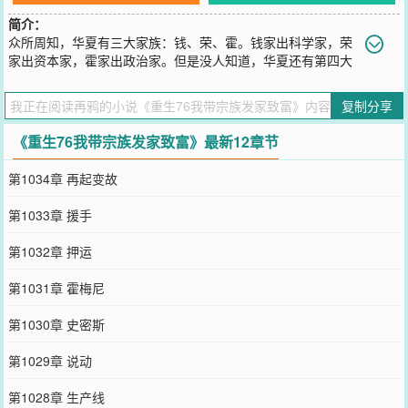
简介：
众所周知，华夏有三大家族：钱、荣、霍。钱家出科学家，荣
家出资本家，霍家出政治家。但是没人知道，华夏还有第四大
家族——王家。只是王家不出什么人才，除了出一些能打架的蛮汉以
外，族人都是……暴发户！\n年轻时遭人陷害偷渡倭国最后成为黑道
复制分享
一方大佬的王兴华晚年被林梦芷暗杀同归于尽，不想一睁眼又见到曾
日思夜想的林梦绮。这一世，王兴华发誓要好好呵护这个愧疚一生的
《重生76我带宗族发家致富》最新12章节
女人。本来只想平平静静的过着没羞没臊的日子，却一不小心带领全
族成为华夏最富裕的集体生产队。面对记者追问为什么能取得如此成
第1034章 再起变故
就，王兴华淡定的回应：每个成功的男人身后都有一个女人，而我，
有一群！
第1033章 援手
您要是觉得《
重生76我带宗族发家致富
》还不错的话请不要忘记向您
QQ群和微博微信里的朋友推荐哦！
第1032章 押运
第1031章 霍梅尼
第1030章 史密斯
第1029章 说动
第1028章 生产线