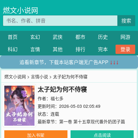
燃文小说网
搜索
首页
玄幻
武侠
都市
历史
网游
科幻
言情
其他
排行
完本
登录
追看新章节，下载本站客户端无广告APP
↓↓↓
燃文小说网
>
言情小说
> 太子妃为何不侍寝
太子妃为何不侍寝
作者：
福七多
更新时间：2026-05-03 02:05:49
状态：连载
最新章节：
第一卷 第十五章现代番外奶团子篇
加入书架
点击阅读