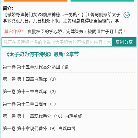
简介：
【傲娇野蛮将门女VS腹黑神秘…一男的？】江箐珂刚嫁给太子
李玄尧没几日。几日相处下来，江箐珂总觉得哪里怪怪的。李
玄尧白日里冷漠孤傲，与她疏离客套得根本不像夫妻，可一到夜里，
其它作品：
疯批权臣的掌心娇
/
宠婢柒娘
/
被阴湿世子盯上后
/
却又热情强势得像换了个人似的。但，可疑之处不止这一点......
您要是觉得《
太子妃为何不侍寝
》还不错的话请不要忘记向您QQ群和
复制分享
微博微信里的朋友推荐哦！
《太子妃为何不侍寝》最新12章节
第一卷 第十五章现代番外奶团子篇
第一卷 第十四章白瑶cp（3）
第一卷 第十三章白瑶cp（2）
第一卷 第十二章白瑶cp（1）
第一卷 第十一章现代番外（10）白瑶单线
第一卷 第十章现代番外（9）白瑶单线