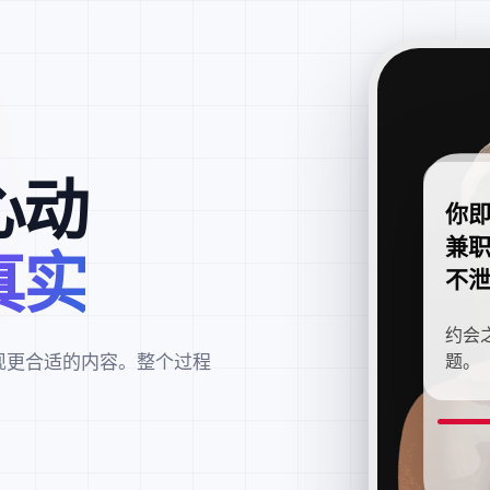
心动
你
兼
真实
不
约会
现更合适的内容。整个过程
题。