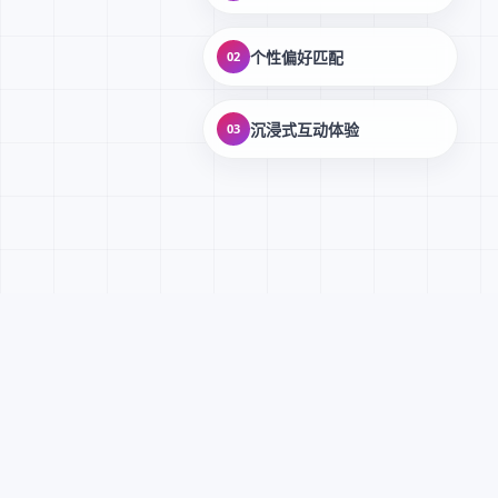
个性偏好匹配
02
沉浸式互动体验
03