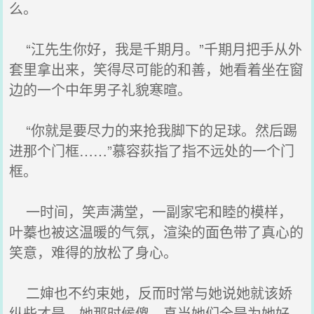
么。
“江先生你好，我是千期月。”千期月把手从外
套里拿出来，笑得尽可能的和善，她看着坐在窗
边的一个中年男子礼貌寒暄。
“你就是要尽力的来抢我脚下的足球。然后踢
进那个门框……”慕容荻指了指不远处的一个门
框。
一时间，笑声满堂，一副家宅和睦的模样，
叶蓁也被这温暖的气氛，渲染的面色带了真心的
笑意，难得的放松了身心。
二婶也不约束她，反而时常与她说她就该娇
纵些才是。她那时候傻，真当她们全是为她好，