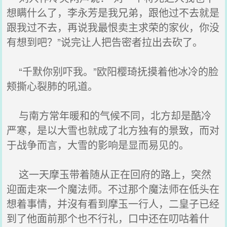
想瞒什么了，李永芳是我兄弟，跟他过不去就是
跟我过不去，再说我最恨卖主求荣的家伙，你没
有想到吧？”说完让人把告密者拉出去砍了。
“千默你别吓我。”欧阳樱琦抚摸着他冰冷的脸
颊撕心裂肺的吼道。
与南方常年暖和的气候不同，北方却是酷冷
严寒，是以大雪也就成了北方独有的景致，而对
于战争而言，大雪的影响是显而易见的。
这一天摩玉带着随从正在回府的路上，突然
迎面走來一个魔法师。不过那个魔法师在低头在
想着事情，并沒有看到摩玉一行人，二皇子已经
到了他面前那个也不行礼，口中还在叨咕着什