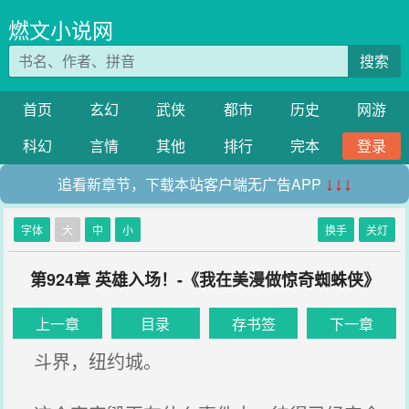
燃文小说网
搜索
首页
玄幻
武侠
都市
历史
网游
科幻
言情
其他
排行
完本
登录
追看新章节，下载本站客户端无广告APP
↓↓↓
字体
大
中
小
换手
关灯
第924章 英雄入场！-《我在美漫做惊奇蜘蛛侠》
上一章
目录
存书签
下一章
斗界，纽约城。