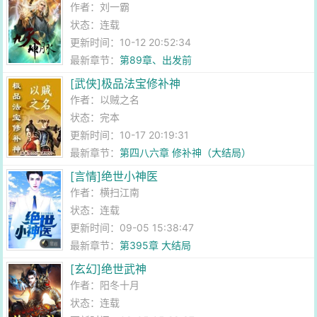
作者：
刘一霸
状态：连载
更新时间：10-12 20:52:34
最新章节：
第89章、出发前
[武侠]极品法宝修补神
作者：
以贼之名
状态：完本
更新时间：10-17 20:19:31
最新章节：
第四八六章 修补神（大结局）
[言情]绝世小神医
作者：
横扫江南
状态：连载
更新时间：09-05 15:38:47
最新章节：
第395章 大结局
[玄幻]绝世武神
作者：
阳冬十月
状态：连载