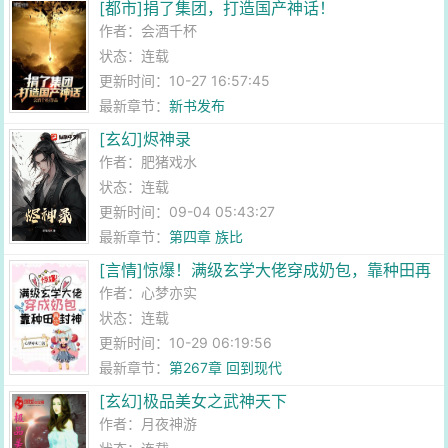
[都市]捐了集团，打造国产神话！
作者：
会酒千杯
状态：连载
更新时间：10-27 16:57:45
最新章节：
新书发布
[玄幻]烬神录
作者：
肥猪戏水
状态：连载
更新时间：09-04 05:43:27
最新章节：
第四章 族比
[言情]惊爆！满级玄学大佬穿成奶包，靠种田再
次封神
作者：
心梦亦实
状态：连载
更新时间：10-29 06:19:56
最新章节：
第267章 回到现代
[玄幻]极品美女之武神天下
作者：
月夜神游