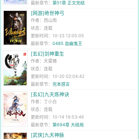
最新章节：
第51章 正文完结
[网游]绝世神弓
作者：
西山雨
状态：连载
更新时间：10-23 12:05:05
最新章节：
0485 血幽鬼王
[玄幻]剑神重生
作者：
天雷猪
状态：连载
更新时间：10-20 02:04:42
最新章节：
完本感言
[玄幻]九天炼神诀
作者：
丁小白
状态：连载
更新时间：10-14 19:53:46
最新章节：
第694章 大结局
[武侠]九天神脉