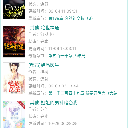
状态：连载
更新时间：09-04 11:09:31
最新章节：
第189章 突然的变故（3）
[其他]绝世神通
作者：
独孤小杜
状态：完本
更新时间：11-06 15:03:11
最新章节：
第五百一十章 大结局
[都市]绝品医生
作者：
神初
状态：连载
更新时间：09-03 03:13:44
最新章节：
第一千三百四十九章 我要开后宫（大结
局）
[其他]姐姐的男神暗恋我
作者：
苏芒
状态：完本
更新时间：10-28 06:29:28