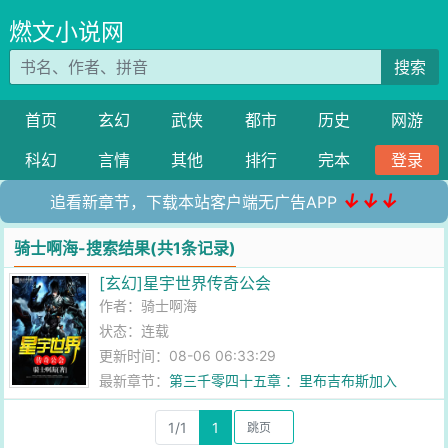
燃文小说网
搜索
首页
玄幻
武侠
都市
历史
网游
科幻
言情
其他
排行
完本
登录
↓↓↓
追看新章节，下载本站客户端无广告APP
骑士啊海-搜索结果(共1条记录)
[玄幻]星宇世界传奇公会
作者：
骑士啊海
状态：连载
更新时间：08-06 06:33:29
最新章节：
第三千零四十五章 ：里布吉布斯加入
1/1
1