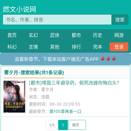
燃文小说网
搜索
首页
玄幻
武侠
都市
历史
网游
科幻
言情
其他
排行
完本
登录
↓↓↓
追看新章节，下载本站客户端无广告APP
雾夕月-搜索结果(共1条记录)
[都市]喂我三年避孕药，假死改嫁你悔白头？
作者：
雾夕月
状态：连载
更新时间：06-30 22:09:55
最新章节：
第105章再香一口
1/1
1