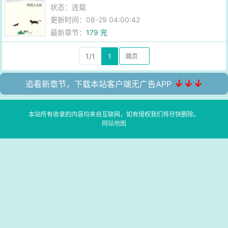
状态：连载
更新时间：08-29 04:00:42
最新章节：
179 完
1/1
1
↓↓↓
追看新章节，下载本站客户端无广告APP
本站所有收录的内容均来自互联网，如有侵权我们将尽快删除。
网站地图