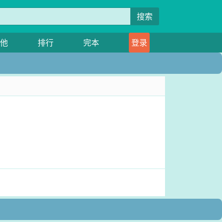
搜索
他
排行
完本
登录