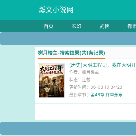
燃文小说网
首页
玄幻
武侠
都
榭月楼主-搜索结果(共1条记录)
[历史]大明工程司，我在大明
作者：
榭月楼主
状态：连载
更新时间：06-03 10:34:23
最新章节：
第46章 终章永乐