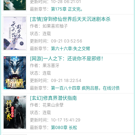
更新时间：10-28 06:21:01
最新章节：
第175章 正文完。
[言情]穿到修仙世界后天天沉迷剧本杀
作者：
如果喜欢柚子
状态：连载
更新时间：09-21 03:52:56
最新章节：
第六十六章:失之交臂
[网游]一人之下：还说你不是邪修！
作者：
果冻塞牙
状态：连载
更新时间：09-21 18:22:54
最新章节：
第一百八十四章 疯狗吕慈，在线讨债
[玄幻]修真界潜伏指南
作者：
花果山余孽
状态：连载
更新时间：10-17 15:41:29
最新章节：
第080章 长松