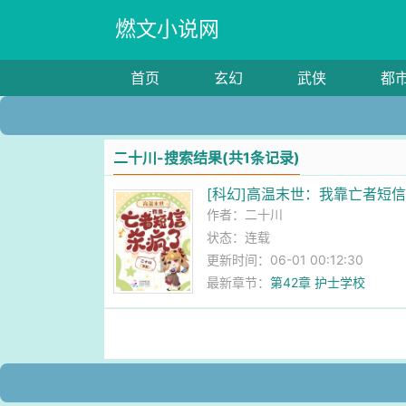
燃文小说网
首页
玄幻
武侠
都
二十川-搜索结果(共1条记录)
[科幻]高温末世：我靠亡者短
作者：
二十川
状态：连载
更新时间：06-01 00:12:30
最新章节：
第42章 护士学校