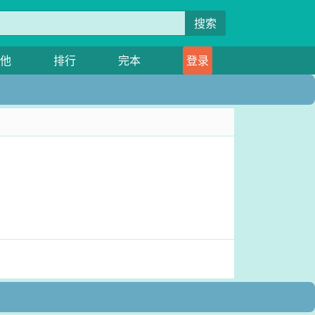
搜索
他
排行
完本
登录