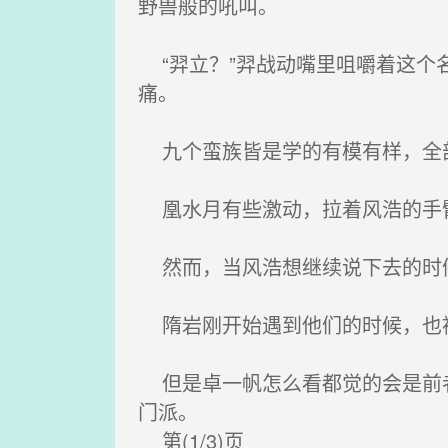
野兽般的吼叫。
“羿立？”羿战动嘴里咀嚼着这个
痛。
九个蛮族皆是学的有模有样，全
凰水月有些激动，拉着风浩的手
然而，当风浩想继续说下去的时候
隋岩刚开始遇到他们的时候，也被
但是卓一帆怎么看都觉的会是前者
门派。
第(1/3)页