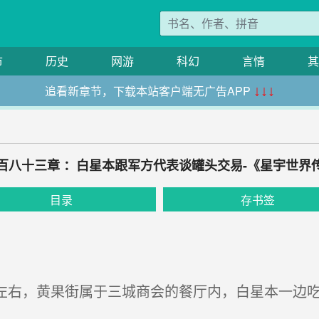
市
历史
网游
科幻
言情
其
追看新章节，下载本站客户端无广告APP
↓↓↓
百八十三章 ：白星本跟军方代表谈罐头交易-《星宇世界
目录
存书签
半左右，黄果街属于三城商会的餐厅内，白星本一边