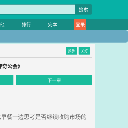
搜索
他
排行
完本
登录
换手
关灯
传奇公会》
下一章
吃早餐一边思考是否继续收购市场的