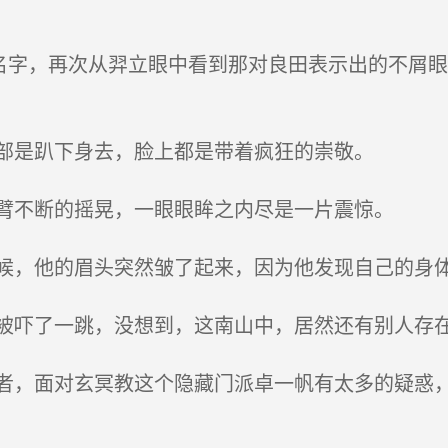
名字，再次从羿立眼中看到那对良田表示出的不屑
部是趴下身去，脸上都是带着疯狂的崇敬。
臂不断的摇晃，一眼眼眸之内尽是一片震惊。
，他的眉头突然皱了起来，因为他发现自己的身体
吓了一跳，没想到，这南山中，居然还有别人存
，面对玄冥教这个隐藏门派卓一帆有太多的疑惑，