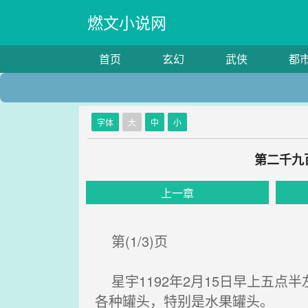
燃文小说网
首页
玄幻
武侠
都
字体
大
中
小
第二千九
上一章
第(1/3)页
星宇1192年2月15日早上五点
各种罐头，特别是水果罐头。