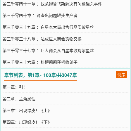
第三千零四十一章 ：找莱姆鲁飞斯解决有问题罐头事件
第三千零四十章 ：调查出问题罐头生产者
第三千零三十九章 ：白星本大量出售低品质紫星丝
第三千零三十八章 ：达成巨人商会货物交换
第三千零三十七章 ：巨人商会从白星本收购紫星丝
第三千零三十六章 ：科博莉莉莎招收弟子
章节列表，第1章~ 100章/共3047章
倒序
第一章：引！
第二章：主角属性
第三章：出现绿皮！《上》
第四章：出现绿皮！《下》