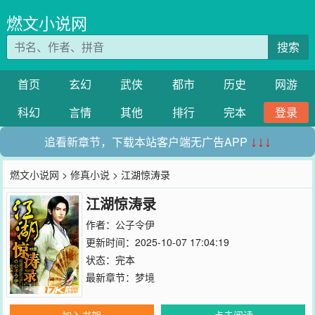
燃文小说网
搜索
首页
玄幻
武侠
都市
历史
网游
科幻
言情
其他
排行
完本
登录
追看新章节，下载本站客户端无广告APP
↓↓↓
燃文小说网
>
修真小说
> 江湖惊涛录
江湖惊涛录
作者：
公子令伊
更新时间：2025-10-07 17:04:19
状态：完本
最新章节：
梦境
加入书架
点击阅读