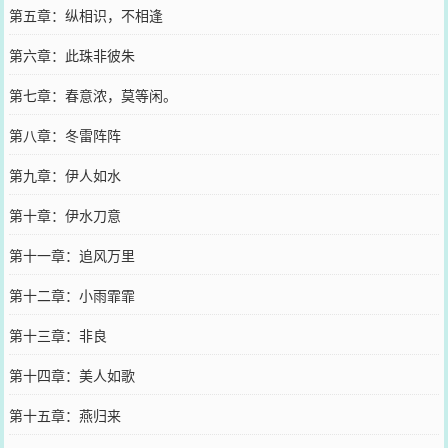
第五章：纵相识，不相逢
第六章：此珠非彼朱
第七章：春意浓，莫等闲。
第八章：冬雷阵阵
第九章：伊人如水
第十章：伊水刀意
第十一章：追风万里
第十二章：小雨霏霏
第十三章：非良
第十四章：美人如歌
第十五章：燕归来