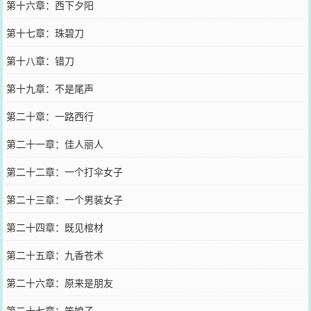
第十六章：西下夕阳
第十七章：珠碧刀
第十八章：错刀
第十九章：不是尾声
第二十章：一路西行
第二十一章：佳人丽人
第二十二章：一个打伞女子
第二十三章：一个男装女子
第二十四章：既见棺材
第二十五章：九香苍术
第二十六章：原来是朋友
第二十七章：笨娘子