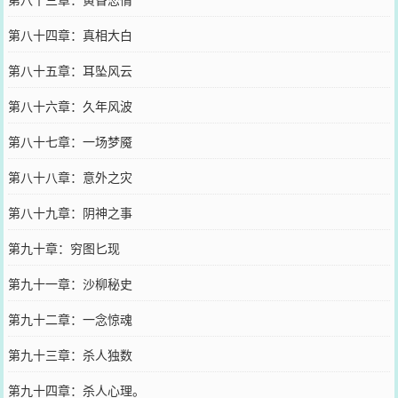
第八十四章：真相大白
第八十五章：耳坠风云
第八十六章：久年风波
第八十七章：一场梦魇
第八十八章：意外之灾
第八十九章：阴神之事
第九十章：穷图匕现
第九十一章：沙柳秘史
第九十二章：一念惊魂
第九十三章：杀人独数
第九十四章：杀人心理。