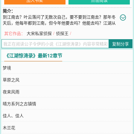
简介：
到江南去？叶云落问了无数次自己，要不要到江南去？那年冬
天后，他每年都到江南，但今年他要去吗？他能去吗？江湖从
来难以平静，而这个江湖从叶云落在那个风雪之夜来到江南，便掀起
其它作品：
大宋私家侦探
/
侦探王
/
了一场又一场的惊涛。~~新书《大明王》上架，求订阅！
您要是觉得《
江湖惊涛录
》还不错的话请不要忘记向您QQ群和微博微
复制分享
信里的朋友推荐哦！
《江湖惊涛录》最新12章节
梦境
草原之风
夜来风雨
晴方系列之古镇情
佳人、佳人
木兰花