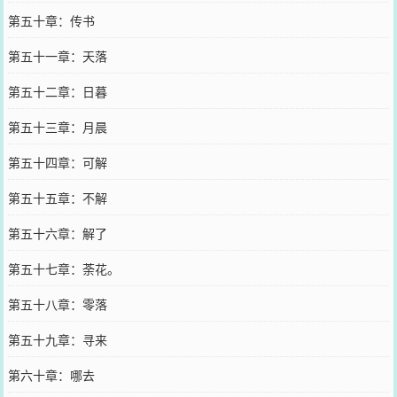
第五十章：传书
第五十一章：天落
第五十二章：日暮
第五十三章：月晨
第五十四章：可解
第五十五章：不解
第五十六章：解了
第五十七章：荼花。
第五十八章：零落
第五十九章：寻来
第六十章：哪去