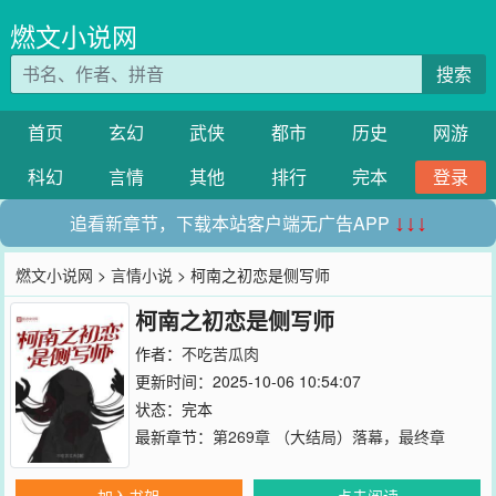
燃文小说网
搜索
首页
玄幻
武侠
都市
历史
网游
科幻
言情
其他
排行
完本
登录
追看新章节，下载本站客户端无广告APP
↓↓↓
燃文小说网
>
言情小说
> 柯南之初恋是侧写师
柯南之初恋是侧写师
作者：
不吃苦瓜肉
更新时间：2025-10-06 10:54:07
状态：完本
最新章节：
第269章 （大结局）落幕，最终章
加入书架
点击阅读