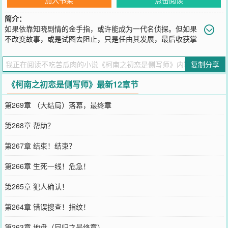
简介：
如果依靠知晓剧情的金手指，或许能成为一代名侦探。但如果
不改变故事，或是试图去阻止，只是任由其发展，最后收获掌
声与称赞......又与凶手，有着什么区别呢？许是为了不让青海川棠成
为凶手，命运大神同她开了个玩笑，遇见的都是没看过的案件。人与
复制分享
人的开端，也因此变得不同。如果一切事物的开端，都是以美好展
开，是否就像是加了过多蜂蜜的凉白开，甜腻发齁？初见的漠然，到
《柯南之初恋是侧写师》最新12章节
经历之后的了解与接纳。没有太多的
您要是觉得《
柯南之初恋是侧写师
》还不错的话请不要忘记向您QQ群
第269章 （大结局）落幕，最终章
和微博微信里的朋友推荐哦！
第268章 帮助？
第267章 结束！结束？
第266章 生死一线！危急！
第265章 犯人确认！
第264章 错误搜查！指纹！
第263章 地盘（回归之最终章）