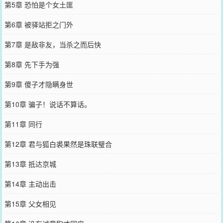
第5章 恐怕是个女土匪
第6章 被驿站拒之门外
第7章 是敌非友，当杀之而后快
第8章 先下手为强
第9章 傻子才隐瞒身世
第10章 骗子！说话不算话。
第11章 同行
第12章 君与狐白裘果然是珠联璧合
第13章 抵达京城
第14章 主动出击
第15章 父女相见