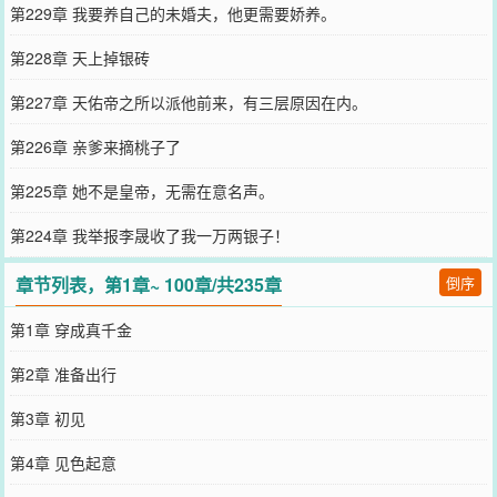
第229章 我要养自己的未婚夫，他更需要娇养。
第228章 天上掉银砖
第227章 天佑帝之所以派他前来，有三层原因在内。
第226章 亲爹来摘桃子了
第225章 她不是皇帝，无需在意名声。
第224章 我举报李晟收了我一万两银子！
章节列表，第1章~ 100章/共235章
倒序
第1章 穿成真千金
第2章 准备出行
第3章 初见
第4章 见色起意