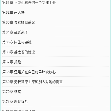
第61章 不能小看任何一个封建土著
第62章 画大饼
第63章 俊女婿见岳父
第64章 赵氏来了
第65章 问生母要钱
第66章 姜太君的忧虑
第67章 拒绝
第68章 还是关在自己府里比较放心
第69章 无权替原主原谅别人对她的伤害
第70章 装病
第71章 雁过拔毛