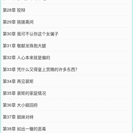
第28章 狡辩
第29章 挑拨离间
第30章 我可不认你这个女骗子
第31章 敬献龙珠抱大腿
第32章 人心本来就是偏的
第33章 凭什么又得皇上赏赐的许多东西？
第34章 再见裴矩
第35章 裴矩的家庭情况
第36章 大小姐回府
第37章 姐妹对峙
第38章 如出一辙的恶毒