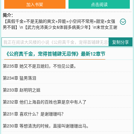
加入书架
点击阅读
简介：
【真假千金+不是无脑的爽文+异能+小空间不常用+甜宠+女强
男不弱】\n【武力充沛美少女&体弱多病美少年】\n末世女王谢
珊珊贪财又好色，穿成生下来就被生母掉包的宁国公府真千金。\n本
想浪荡江湖，结果为了锦衣华服不得不认亲。\n调戏美貌解元公，掏
复制分享
空亲爹小金库。\n同时讲究以德服人，一言不合就开打。\n取代她以
镇国公府大姑娘身份生活的假千金重生后想杀自己灭口？还想抱紧未
《公府真千金，宠得首辅肆无忌惮》最新12章节
来皇后的大腿？\n谢珊珊嘿嘿一笑，拯救难产太子妃，让未来皇后做
不成太子妃。\n给皇帝增寿，继续独享圣宠。\n就在人人都以为她会
第235章 她又不是丑媳妇，不怕见公婆。
嫁入门当户对的公侯之家时，她却嫁给心甘情愿吃软饭的病弱美少年
裴矩。\n人人又说裴矩命不久矣，谢珊珊注定做寡妇。\n结果裴矩的
第234章 猛男落泪
身体一日好过一日，六元及第，起步就是翰林。\n人人嘲讽裴矩吃软
饭，他却说：“我知道你们这些想吃软饭却吃不着的人在嫉妒我。”\n他
第233章 赵明玥之姐
一步一个脚印，稳稳坐上内阁首辅的宝座，对喂他软饭吃的谢珊珊死
心塌地，从不二色，婚后更是把谢珊珊宠上了天。
第232章 他们上海县的百姓也算是京中有人了
您要是觉得《
公府真千金，宠得首辅肆无忌惮
》还不错的话请不要忘
记向您QQ群和微博微信里的朋友推荐哦！
第231章 喜欢什么？是谢珊珊吗？
第230章 等想清洗的时候，直接叫谢珊珊出马。