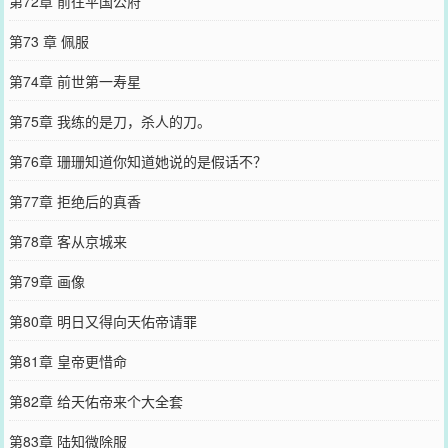
第72章 前往平国公府
第73 章 佩服
第74章 前世第一寿星
第75章 我练的是刀，杀人的刀。
第76章 珊珊知道你知道她说的是假话不？
第77章 拒绝后的真香
第78章 客从京城来
第79章 画像
第80章 明日又得向天佑帝请罪
第81章 皇帝更惜命
第82章 给天佑帝来个大全套
第83章 陆知微除服