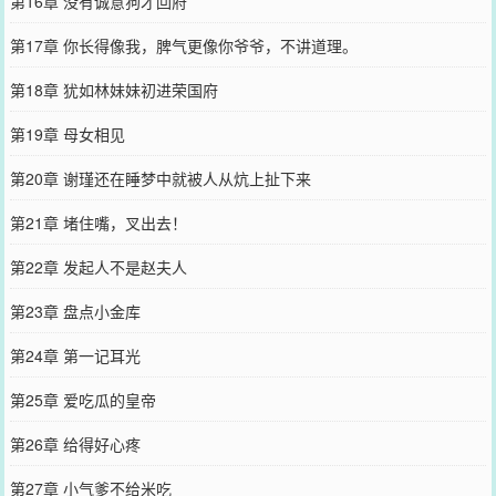
第16章 没有诚意狗才回府
第17章 你长得像我，脾气更像你爷爷，不讲道理。
第18章 犹如林妹妹初进荣国府
第19章 母女相见
第20章 谢瑾还在睡梦中就被人从炕上扯下来
第21章 堵住嘴，叉出去！
第22章 发起人不是赵夫人
第23章 盘点小金库
第24章 第一记耳光
第25章 爱吃瓜的皇帝
第26章 给得好心疼
第27章 小气爹不给米吃