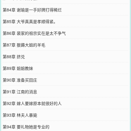
第84章 谢瑜是一手好牌打得稀烂
第85章 大爷真真是孝顺得紧。
第86章 裴家的祖宗实在是太不争气
第87章 狠薅大姐的羊毛
第88章 挤兑
第89章 姐姐教妹
第90章 准备买田庄
第91章 江南的消息
第92章 嫁人要嫁原本就很好的人
第93章 林夫人暴毙
第94章 要礼物她是专业的