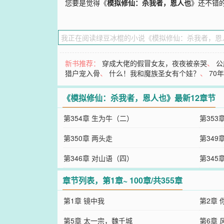
您要是觉得《
模拟修仙：杀我者，恩人也
》还不错
新书推荐：
穿成大佬的假冒女友，夜夜被亲哭
、
公
猎户宠入骨
、
什么！我和魔族圣女有个娃？
、
70
《模拟修仙：杀我者，恩人也》最新12章节
第354章 生为牛（二）
第353
第350章 两头走
第349
第346章 对山语（四）
第345
章节列表，第1章~ 100章/共355章
第1章 镜中我
第2章 
第5章 太一宗，魏千城
第6章