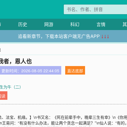
市
历史
网游
科幻
言情
其
追看新章节，下载本站客户端无广告APP
↓↓↓
也
我者，恩人也
更新时间：2026-08-05 22:44:05
直达底部
章 生为牛（二）
阅读
、法宝、机缘。】\n书又名：《死在前辈手中，晚辈三生有幸》\n《你用
n王易问：“有没有什么办法，能让两个贪念一起满足？”\n仙人说：“有的