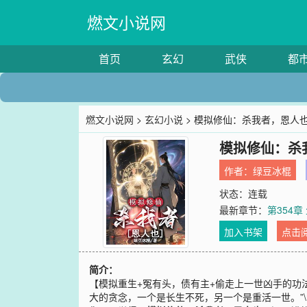
燃文小说网
首页
玄幻
武侠
都
燃文小说网
>
玄幻小说
> 模拟修仙：杀我者，恩人
模拟修仙：杀
作者：
绿豆冰棍
状态：连载
最新章节：
第354
加入书架
点击
简介：
【模拟重生+冤有头，债有主+偷走上一世凶手的功法
大的贪念，一个是长生不死，另一个是重活一世。”\