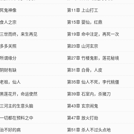
 死鬼神像
第11章 上山打工
 食人之宗
第15章 婴仙，红鼎
章 三世而终，来生再见
第19章 命中注定，再死一次
 多多关照
第23章 山河玄宗
 所谓缘分
第27章 竹楼鬼影，莲花秘境
 阴财有缺
第31章 白骨，人皮
 老祖，仙人
第35章 仙人不死，李代桃僵
章 黑莲花开，命运使然
第39章 石室内，杀猪刀
章 三河主的生意头脑
第43章 玄宗闹鬼
章 一切都在预料之中
第47章 放火打劫
 治不好的病
第51章 杀人不过头点地