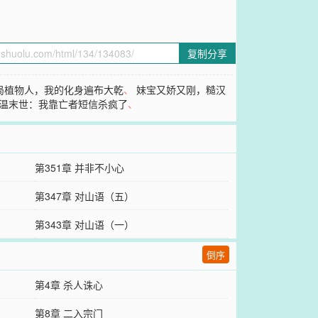
复制分享
局植物人，我的化身遍布大乾
、
妹宝又娇又刚，糙汉
温末世：我靠亡者短信杀疯了
、
第351章 并非不小心
第347章 对山语（五）
第343章 对山语（一）
倒序
第4章 杀人诛心
第8章 二入宗门