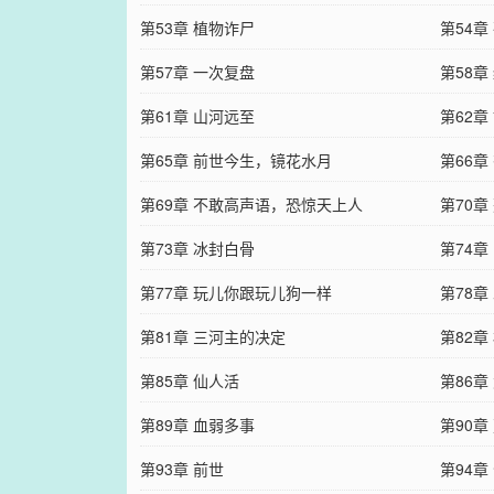
第53章 植物诈尸
第54章
第57章 一次复盘
第58章
第61章 山河远至
第62章
第65章 前世今生，镜花水月
第66章
第69章 不敢高声语，恐惊天上人
第70章
第73章 冰封白骨
第74
第77章 玩儿你跟玩儿狗一样
第78
第81章 三河主的决定
第82
第85章 仙人活
第86章
第89章 血弱多事
第90章
第93章 前世
第94章