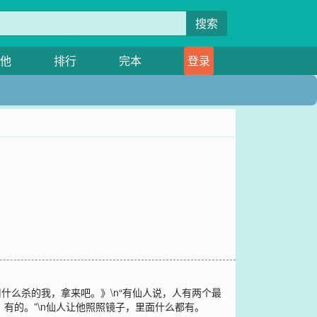
搜索
他
排行
完本
登录
什么杀的我，拿来吧。》\n“有仙人说，人有两个最
，有的。”\n仙人让他照照镜子，里面什么都有。