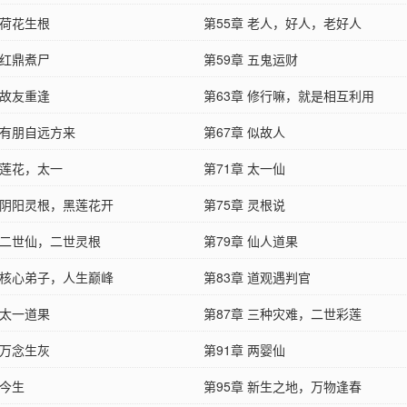
 荷花生根
第55章 老人，好人，老好人
 红鼎煮尸
第59章 五鬼运财
 故友重逢
第63章 修行嘛，就是相互利用
 有朋自远方来
第67章 似故人
 莲花，太一
第71章 太一仙
章 阴阳灵根，黑莲花开
第75章 灵根说
章 二世仙，二世灵根
第79章 仙人道果
章 核心弟子，人生巅峰
第83章 道观遇判官
 太一道果
第87章 三种灾难，二世彩莲
 万念生灰
第91章 两婴仙
 今生
第95章 新生之地，万物逢春