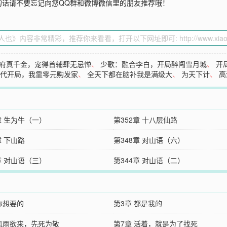
的话请不要忘记向您QQ群和微博微信里的朋友推荐哦！
府真千金，宠得首辅肆无忌惮
、
少歌：融合李白，开局醉闯雪月城
、
开
年代开局，我靠零元购发家
、
全天下都在脑补我是满级大
、
为天下计
、
高
章 生为牛（一）
第352章 十八层仙路
章 下山路
第348章 对山语（六）
章 对山语（三）
第344章 对山语（二）
你想要的
第3章 都是我的
 风雨欲来，先死为敬
第7章 活着，就是为了找死