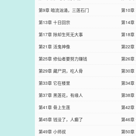
第9章 暗流汹涌，三莲石门
第10章
第13章 十日回宗
第14章
第17章 除却生死无大事
第18
第21章 活鬼神像
第22章
第25章 修仙者要努力赚钱
第26章
第29章 藏尸洞，吃人骨
第30章
第33章 它在楼里
第34章
第37章 黑莲花，有缘人
第38
第41章 骨上生莲
第42
第45章 钱没了，人癫了
第46
第49章 小师叔
第50章