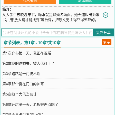
简介：
女大学生苏晓晓穿书，睁眼就是退婚名场面。她火速甩出退婚
书，用“放大镜才能找到”等台词，把原文男主得罪得死死的。
离开后，她靠着现代商业思维，开了间“解忧杂货铺”。她准备低调摸
鱼攒钱养老，但大佬们不允许。剑尊送来功法，魔尊送来法宝，会长
复制分享
送来黑卡……她开的“员工关怀”“会员积分”体系，被外界解读为精密的
情报网和筛选机制。她越解释“真不是那样”，众人就越觉得她“高深莫
章节列表，第1章~ 10章/共10章
倒序
测”，导致各方势力齐聚她的杂货铺，打探这位“隐世高人”。她忙着用
“火锅社交”调和矛盾，用“狼人杀”分解恩怨时，误服了护法自带的“真
第1章穿书第一天，我正在退婚
话水”直接在众人面前暴露了真实想法，震惊全场。她身份暴露引来质
疑和追杀。千钧一发之际，店员沈渡显露修为，护在她身前。他当众
第2章我的退婚书，被大佬盯上了
揭晓自己上古魔神的身份，并宣告：“她不是什么狗屁天道，她是我祖
宗。谁有意见？”事后，他凑到她耳边轻笑：“老板，员工保护费，麻
第3章跑路是一门技术活
烦结一下，我只要你。”
您要是觉得《
全天下都在脑补我是满级大
》还不错的话请不要忘记向
第4章那个倒在门口的帅哥
您QQ群和微博微信里的朋友推荐哦！
第5章捡个大佬当伙计
第6章开店第一天，老板娘差点跑了
第7章会员卡引发的“血案”