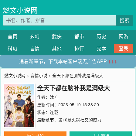
燃文小说网
搜索
首页
玄幻
武侠
都市
历史
网游
科幻
言情
其他
排行
完本
登录
追看新章节，下载本站客户端无广告APP
↓↓↓
燃文小说网
>
言情小说
> 全天下都在脑补我是满级大
全天下都在脑补我是满级大
作者：
沐凣
更新时间：2026-05-19 15:38:20
状态：连载
最新章节：
第10章火锅社交的威力
加入书架
点击阅读