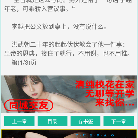
年老，可乘轿入宫议事。’”
李越把公文放到桌上，没有说什么。
洪武朝二十年的起起伏伏教会了他一件事：
皇帝的恩典，接住了就行，不用谢，也不用推。
第(1/3)页
上一章
目录
存书签
下一章