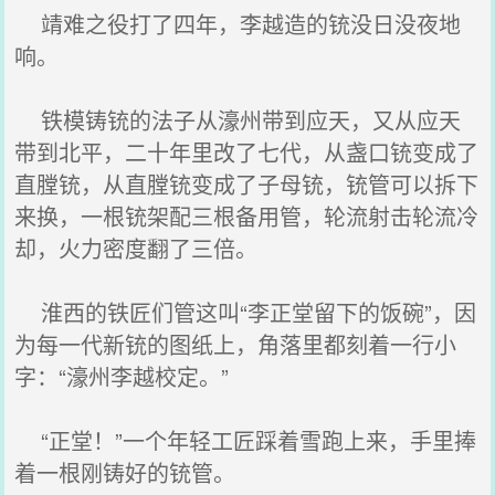
靖难之役打了四年，李越造的铳没日没夜地
响。
铁模铸铳的法子从濠州带到应天，又从应天
带到北平，二十年里改了七代，从盏口铳变成了
直膛铳，从直膛铳变成了子母铳，铳管可以拆下
来换，一根铳架配三根备用管，轮流射击轮流冷
却，火力密度翻了三倍。
淮西的铁匠们管这叫“李正堂留下的饭碗”，因
为每一代新铳的图纸上，角落里都刻着一行小
字：“濠州李越校定。”
“正堂！”一个年轻工匠踩着雪跑上来，手里捧
着一根刚铸好的铳管。