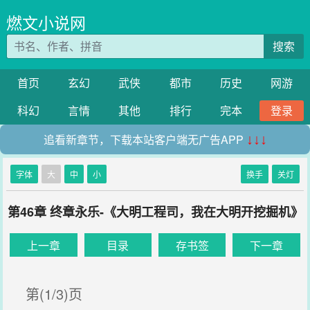
燃文小说网
搜索
首页
玄幻
武侠
都市
历史
网游
科幻
言情
其他
排行
完本
登录
追看新章节，下载本站客户端无广告APP
↓↓↓
字体
大
中
小
换手
关灯
第46章 终章永乐-《大明工程司，我在大明开挖掘机》
上一章
目录
存书签
下一章
第(1/3)页