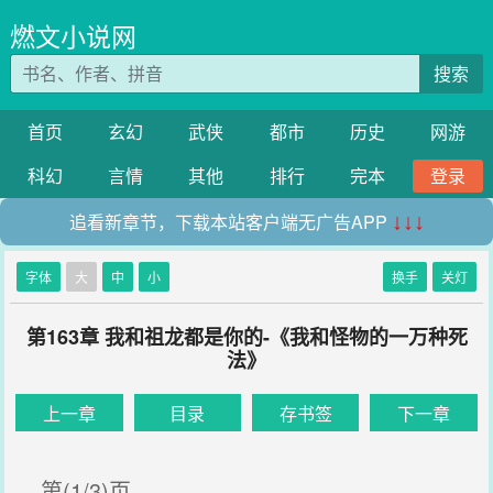
燃文小说网
搜索
首页
玄幻
武侠
都市
历史
网游
科幻
言情
其他
排行
完本
登录
追看新章节，下载本站客户端无广告APP
↓↓↓
字体
大
中
小
换手
关灯
第163章 我和祖龙都是你的-《我和怪物的一万种死
法》
上一章
目录
存书签
下一章
第(1/3)页