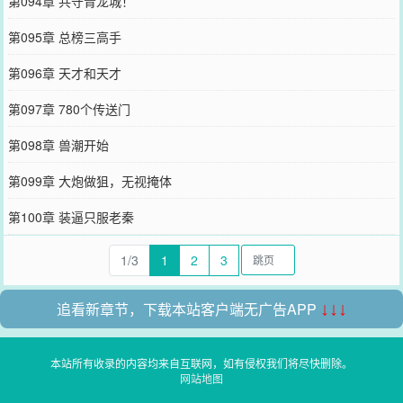
第094章 共守青龙城！
第095章 总榜三高手
第096章 天才和天才
第097章 780个传送门
第098章 兽潮开始
第099章 大炮做狙，无视掩体
第100章 装逼只服老秦
1/3
1
2
3
追看新章节，下载本站客户端无广告APP
↓↓↓
本站所有收录的内容均来自互联网，如有侵权我们将尽快删除。
网站地图