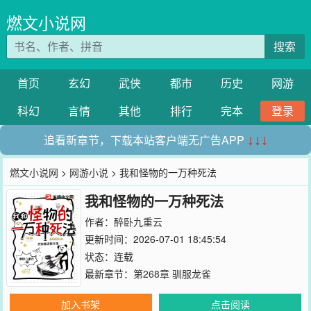
燃文小说网
搜索
首页
玄幻
武侠
都市
历史
网游
科幻
言情
其他
排行
完本
登录
追看新章节，下载本站客户端无广告APP
↓↓↓
燃文小说网
>
网游小说
> 我和怪物的一万种死法
我和怪物的一万种死法
作者：
醉卧九重云
更新时间：2026-07-01 18:45:54
状态：连载
最新章节：
第268章 驯服龙雀
加入书架
点击阅读