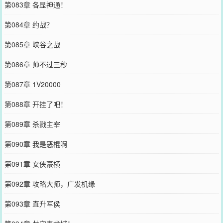
第083章 各显神通！
第084章 约战？
第085章 峡谷之战
第086章 帅不过三秒
第087章 1V20000
第088章 开挂了吧！
第089章 杀戮主宰
第090章 我是恶棍啊
第091章 女侠豪横
第092章 攻略大师，广发机缘
第093章 直升军侯