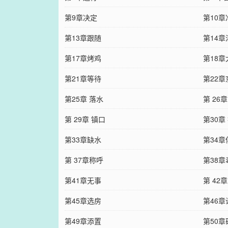
第9章决定
第10章
第13章跟随
第14章
第17章烤鸡
第18章
第21章等待
第22章
第25章 落水
第 26
第 29章 镇口
第30章
第33章缺水
第34章
第 37章称呼
第38章
第41章无事
第 42
第45章选房
第46章
第49章添置
第50章