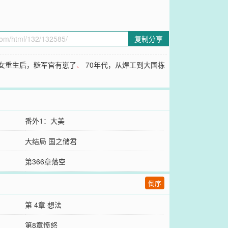
复制分享
女重生后，糙军官有崽了
、
70年代，从焊工到大国栋
番外1：大美
大结局 国之储君
第366章落空
倒序
第 4章 想法
第8章愤怒