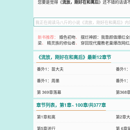
您要是觉得《
流放，刚好在和离后
》还不错的话请
新书推荐：
婚色初吻
、
摆烂神颜：我靠颜值爆红全
梁
、
精灵族的修仙者
、
穿回现代魔教老巢爆改网红
《流放，刚好在和离后》最新12章节
番外1：苗大夫
番外1
番外1：周墨
番外1
第 369章落幕
第368
章节列表，第1章~ 100章/共377章
第1章和离
第2章
第5章送行
第 6章