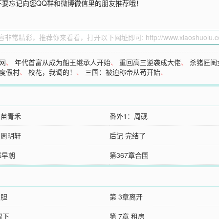
不要忘记向您QQ群和微博微信里的朋友推荐哦！
网
、
年代首富从成为船王继承人开始
、
重回高三逆袭成大佬
、
杀猪匠闺
度假村
、
校花，我调的！
、
三国：被迫称帝从苟开始
、
：苗青禾
番外1：周砚
：周明轩
后记 完结了
章早朝
第367章合围
大胆
第 3章离开
留下
第 7章 租房