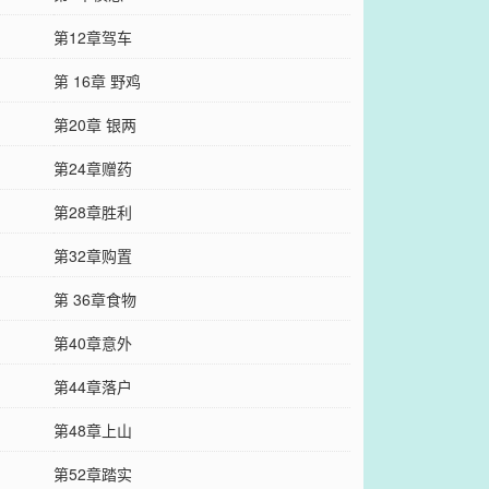
第12章驾车
第 16章 野鸡
第20章 银两
第24章赠药
第28章胜利
第32章购置
第 36章食物
第40章意外
第44章落户
第48章上山
第52章踏实