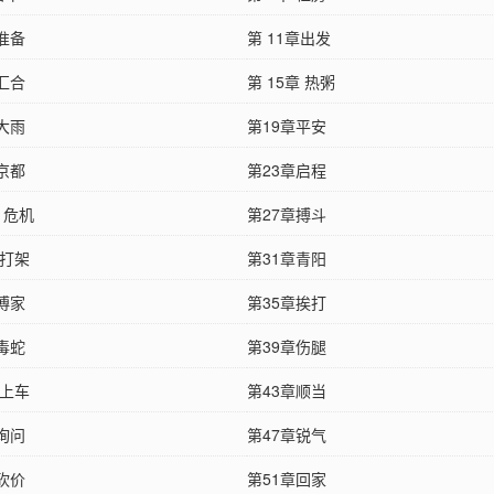
准备
第 11章出发
汇合
第 15章 热粥
大雨
第19章平安
京都
第23章启程
章 危机
第27章搏斗
 打架
第31章青阳
傅家
第35章挨打
毒蛇
第39章伤腿
章上车
第43章顺当
询问
第47章锐气
砍价
第51章回家