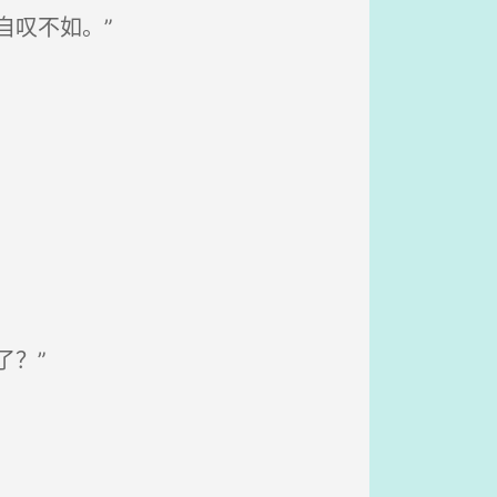
自叹不如。”
了？”