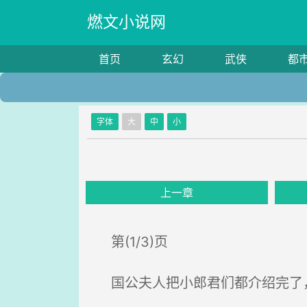
燃文小说网
首页
玄幻
武侠
都
字体
大
中
小
上一章
第(1/3)页
国公夫人把小郎君们都介绍完了