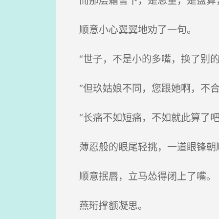
而那层霜雪下，是思量，是盘算
顺意小心翼翼地劝了一句。
“世子，不是小的多嘴，换了别的
“但玖姑娘不同，您跟她啊，不合
“长痛不如短痛，不如就此算了吧
薄忍般的眼尾轻挑，一道眼锋朝
顺意抿唇，立马怂得闭上了嘴。
燕珩撑额凝思。