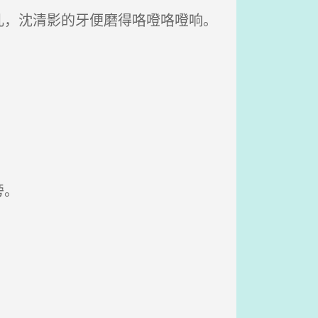
，沈清影的牙便磨得咯噔咯噔响。
旁。