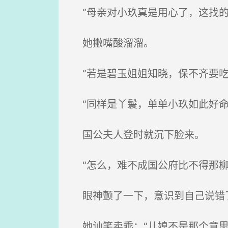
“母亲对小玖真是用心了，这找的
她撇嘴酸溜溜。
“若是碧玉姐姐知晓，保不齐要吃
“同样是丫鬟，单单小玖如此好命
国公夫人登时就沉下脸来。
“怎么，难不成国公府比不得那柳
眼神颤了一下，意识到自己说错
她讪笑卖乖：“儿媳不是那个意思