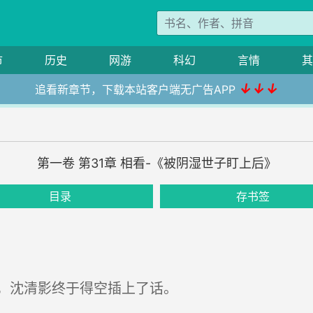
市
历史
网游
科幻
言情
其
↓↓↓
追看新章节，下载本站客户端无广告APP
第一卷 第31章 相看-《被阴湿世子盯上后》
目录
存书签
，沈清影终于得空插上了话。