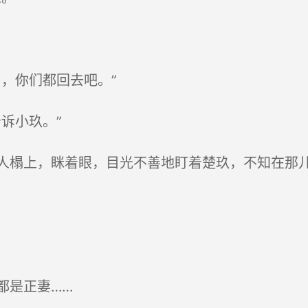
，你们都回去吧。”
诉小玖。”
榻上，眯着眼，目光不善地盯着楚玖，不知在那
都是正妻……