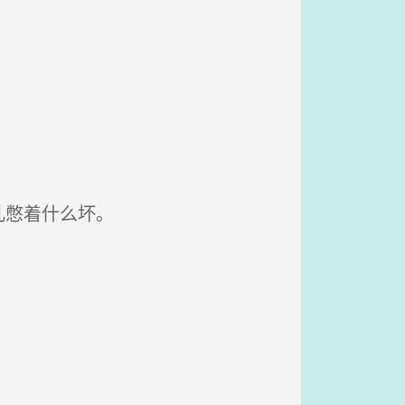
儿憋着什么坏。