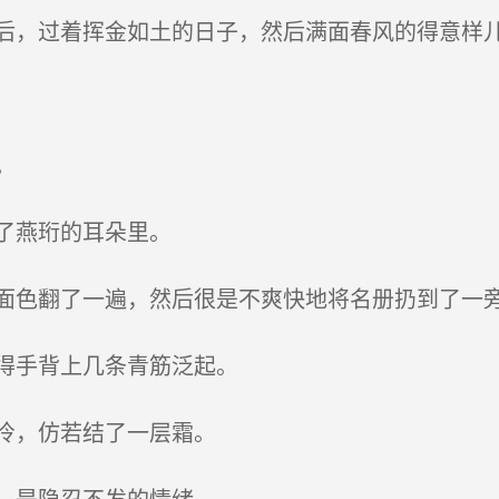
，过着挥金如土的日子，然后满面春风的得意样儿
。
了燕珩的耳朵里。
色翻了一遍，然后很是不爽快地将名册扔到了一
得手背上几条青筋泛起。
冷，仿若结了一层霜。