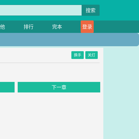
搜索
他
排行
完本
登录
换手
关灯
下一章