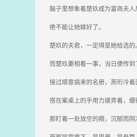
脑子里想象着楚玖成为富商夫人后
绝不能让她嫁好了。
楚玖的夫君，一定得是她给选的
而楚玖要相看一事，当日便传到
接过顺意搞来的名册，燕珩冷着面
搭在案桌上的手用力搓弄着，绷
那盯着一处放空的眼，沉郁而阴