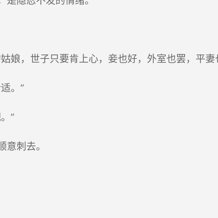
，是隐忍不发的情绪。
姑娘，世子只要肯上心，妾也好，外室也罢，平妻
适。”
。”
顺意刺去。