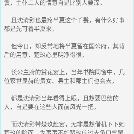
鬟，主仆二人的情意自是比别人要深。
且沈清影也最疼半夏这个丫鬟，有什么好事
都是先可着半夏来。
但今日，却反常地将半夏留在国公府，其背
后的用意，楚玖心里明净得很。
长公主府的赏花宴上，当年书院同窗中，几
位家世显赫的贵女、县主和郡主们也会去。
都是沈清影当年看得上眼，且想要巴结的
人，自是要在这些人面前风光一把。
而沈清影带楚玖赴宴，无非是想借机下下她
楚玖的脸面，为事事不如楚玖的过去争口气罢