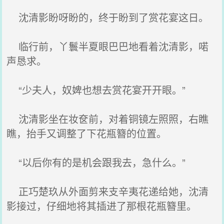
沈清影盼呀盼的，终于盼到了赏花宴这日。
临行前，丫鬟半夏眼巴巴地看着沈清影，喏
声恳求。
“少夫人，奴婢也想去赏花宴开开眼。”
沈清影坐在妆奁前，对着铜镜左照照，右瞧
瞧，抬手又调整了下花瓶簪的位置。
“以后你有的是机会跟我去，急什么。”
正巧楚玖从外面剪来支辛夷花递给她，沈清
影接过，仔细地将其插进了那根花瓶簪里。