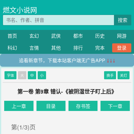
燃文小说网
搜索
首页
玄幻
武侠
都市
历史
网游
科幻
言情
其他
排行
完本
登录
追看新章节，下载本站客户端无广告APP
↓↓↓
字体
大
中
小
换手
关灯
第一卷 第9章 错认-《被阴湿世子盯上后》
上一章
目录
存书签
下一章
第(1/3)页