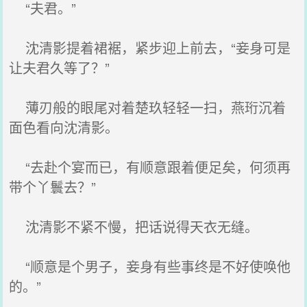
“夫君。”
沈清影提着裙裾，紧步迎上前去，“妾身可是
让夫君久等了？”
薄刃般的眼尾对着楚玖轻轻一扫，燕珩沉着
面色看向沈清影。
“去赴个宴而已，有顺意跟着便足矣，何须再
带个丫鬟去？”
沈清影不紧不慢，把话说得天衣无缝。
“顺意是个男子，妾身有些事终是不好使唤他
的。”