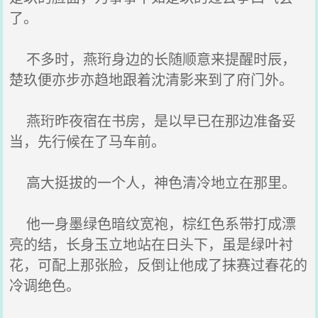
了。
不多时，燕珩身边的长随顺意来提醒时辰，
楚玖便亦步亦趋地跟着沈清影来到了府门外。
燕珩昨夜宿在书房，是以早已在那边准备妥
当，先行候在了马车前。
高大挺拔的一个人，神色清冷地立在那里。
他一身墨绿色暗纹宽袍，棕红色系带打成漂
亮的结，长身玉立地站在日头下，虽是绿叶衬
花，可配上那张脸，反倒让他成了抹赛过春花的
冷调绝色。