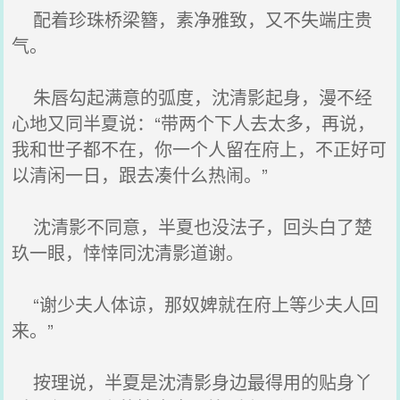
配着珍珠桥梁簪，素净雅致，又不失端庄贵
气。
朱唇勾起满意的弧度，沈清影起身，漫不经
心地又同半夏说：“带两个下人去太多，再说，
我和世子都不在，你一个人留在府上，不正好可
以清闲一日，跟去凑什么热闹。”
沈清影不同意，半夏也没法子，回头白了楚
玖一眼，悻悻同沈清影道谢。
“谢少夫人体谅，那奴婢就在府上等少夫人回
来。”
按理说，半夏是沈清影身边最得用的贴身丫