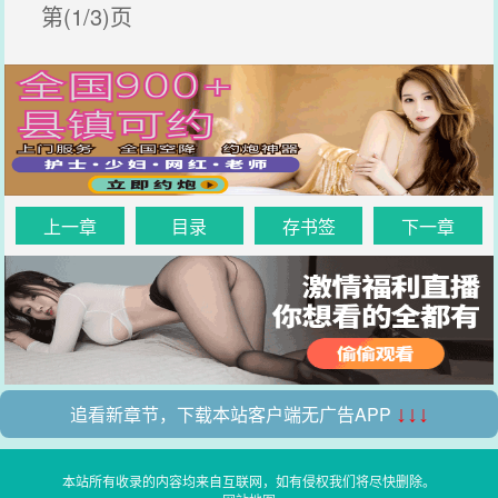
第(1/3)页
上一章
目录
存书签
下一章
追看新章节，下载本站客户端无广告APP
↓↓↓
本站所有收录的内容均来自互联网，如有侵权我们将尽快删除。