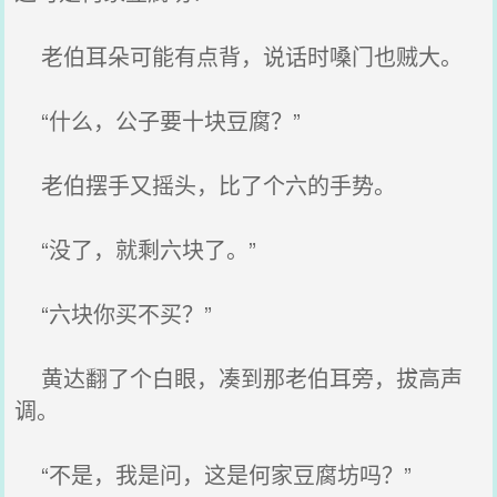
老伯耳朵可能有点背，说话时嗓门也贼大。
“什么，公子要十块豆腐？”
老伯摆手又摇头，比了个六的手势。
“没了，就剩六块了。”
“六块你买不买？”
黄达翻了个白眼，凑到那老伯耳旁，拔高声
调。
“不是，我是问，这是何家豆腐坊吗？”