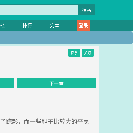
搜索
他
排行
完本
登录
换手
关灯
下一章
见了踪影，而一些胆子比较大的平民