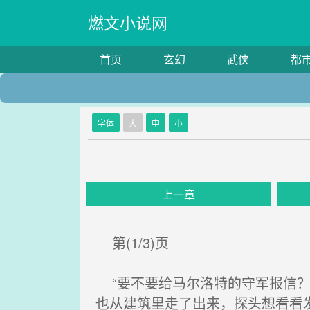
燃文小说网
首页
玄幻
武侠
都
字体
大
中
小
上一章
第(1/3)页
“要不要给马尔洛特的守军报信？
也从建筑里走了出来，探头想看看