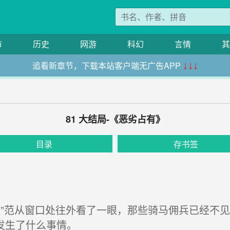
市
历史
网游
科幻
言情
其
追看新章节，下载本站客户端无广告APP
↓↓↓
81 大结局-《恶劣占有》
目录
存书签
”范从窗口处往外看了一眼，那些骑马佣兵已经不
发生了什么事情。