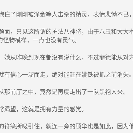
住了刚刚被泽金等人击杀的精灵，表情悲恸不已
面，只见这所谓的护法八神将，由于八虫和大大本
的怪物模样，一点也没有灵气。
她从昨晚到现在都没有说什么，不过菲德能从对方
有信心一溜而走，绝对能赶在姚铁被抓之前消失
那前厅之中，竟然是再度走出了一队黑袍人来。
常渴望，这就是拥有力量的感觉。
符箓所吸引住，就连一旁的顾华也是如此，因为他