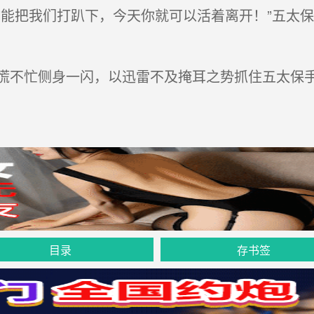
能把我们打趴下，今天你就可以活着离开！”五太
不忙侧身一闪，以迅雷不及掩耳之势抓住五太保手
目录
存书签