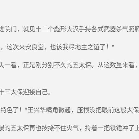
院门，就见十二个彪形大汉手持各式武器杀气腾腾
，这次来安良堂，也该我尽地主之谊了！”
一看，正是刚分别不久的五太保。从这数量来看，
十三太保迎接自己。
特色了！”王兴华嘴角微翘，压根没把眼前这般太保
的五太保再也按捺不住火气，拎着一把铁锤冲了