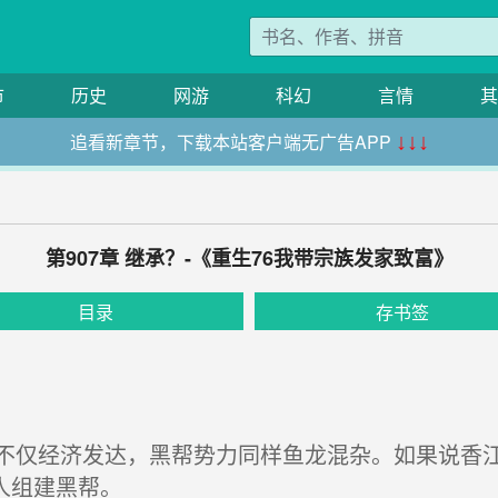
市
历史
网游
科幻
言情
其
追看新章节，下载本站客户端无广告APP
↓↓↓
第907章 继承？-《重生76我带宗族发家致富》
目录
存书签
仅经济发达，黑帮势力同样鱼龙混杂。如果说香江
人组建黑帮。