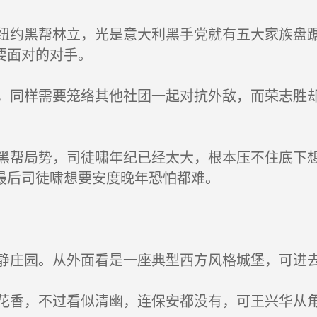
约黑帮林立，光是意大利黑手党就有五大家族盘踞
要面对的对手。
同样需要笼络其他社团一起对抗外敌，而荣志胜却
帮局势，司徒啸年纪已经太大，根本压不住底下想
最后司徒啸想要安度晚年恐怕都难。
庄园。从外面看是一座典型西方风格城堡，可进去
香，不过看似清幽，连保安都没有，可王兴华从角