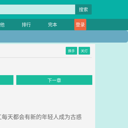
搜索
他
排行
完本
登录
换手
关灯
下一章
每天都会有新的年轻人成为古惑