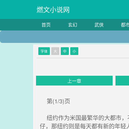
燃文小说网
首页
玄幻
武侠
都
字体
大
中
小
上一章
第(1/3)页
纽约作为米国最繁华的大都市，不
仔，那纽约则是每天都有新的年轻