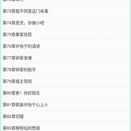
第73章我不同意这门亲事
第74章思灵，你做小吧
第75章秦家找茬
第76章许怡宁的请求
第77章钟家发难
第78章钟家的助手
第79章城主驾到
第80章爹！你好陌生
第81章假装许怡宁心上人
第82章切磋
第83章柳倾仙的憋屈