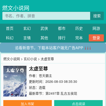
燃文小说网
搜索
首页
玄幻
武侠
都市
历史
网游
科幻
言情
其他
排行
完本
登录
追看新章节，下载本站客户端无广告APP
↓↓↓
燃文小说网
>
玄幻小说
> 太虚至尊
太虚至尊
作者：
苍天霸主
更新时间：2026-08-03 08:35:30
状态：连载
最新章节：
第2497章 乱古五侯现
加入书架
点击阅读