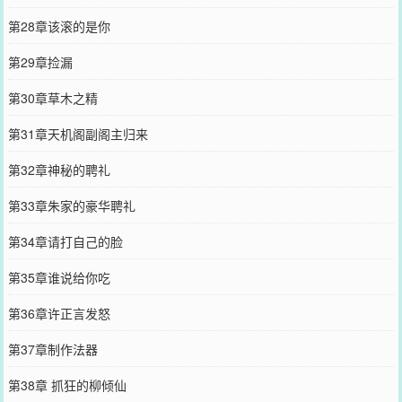
第28章该滚的是你
第29章捡漏
第30章草木之精
第31章天机阁副阁主归来
第32章神秘的聘礼
第33章朱家的豪华聘礼
第34章请打自己的脸
第35章谁说给你吃
第36章许正言发怒
第37章制作法器
第38章 抓狂的柳倾仙