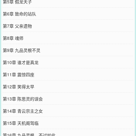
第5章 假龙天子
第6章 致命的站队
第7章 父亲遗物
第8章 魂师
第9章 九品灵根不灵
第10章 谁才是真龙
第11章 震惊四座
第12章 笑得太早
第13章 陈思灵的误会
第14章 青云宗主之女
第15章 天机阁驾临
第16章 九品灵根，不过如此